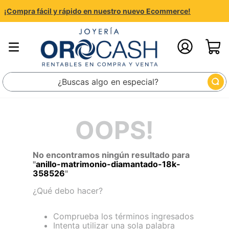
¡Compra fácil y rápido en nuestro nuevo Ecommerce!
¿Buscas algo en especial?
OOPS!
No encontramos ningún resultado para
"
anillo-matrimonio-diamantado-18k-
358526
"
¿Qué debo hacer?
Comprueba los términos ingresados
Intenta utilizar una sola palabra